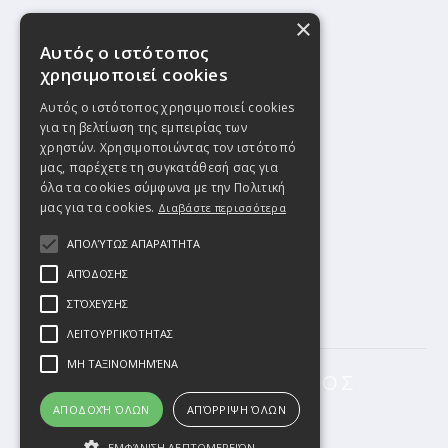
×
Αυτός ο ιστότοπος
χρησιμοποιεί cookies
Αυτός ο ιστότοπος χρησιμοποιεί cookies
για τη βελτίωση της εμπειρίας των
χρηστών. Χρησιμοποιώντας τον ιστότοπό
μας, παρέχετε τη συγκατάθεσή σας για
όλα τα cookies σύμφωνα με την Πολιτική
μας για τα cookies.
Διαβάστε περισσότερα
ΑΠΟΛΎΤΩΣ ΑΠΑΡΑΊΤΗΤΑ
ΑΠΌΔΟΣΗΣ
ΣΤΌΧΕΥΣΗΣ
ΛΕΙΤΟΥΡΓΙΚΌΤΗΤΑΣ
ΜΗ ΤΑΞΙΝΟΜΗΜΈΝΑ
ΣΥΝΟΛΙΚΟΣ ΑΡΙΘΜΟΣ
ΕΠΕΜΒΑΣΕΩΝ
ΑΠΟΔΟΧΉ ΌΛΩΝ
ΑΠΌΡΡΙΨΗ ΌΛΩΝ
> 100
ΕΜΦΆΝΙΣΗ ΛΕΠΤΟΜΕΡΕΙΏΝ